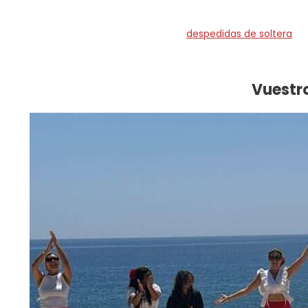
Aquí encontrarás nuestro top de
despedidas de soltera
, v
amiga, te mostramos las actividades y packs más solicitad
Vuestro