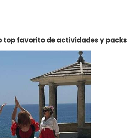
uestro preferido en Resacón en Barcelona. Si no quieres fallar en
os para una fiesta 100% exitosa.
 top favorito de actividades y packs