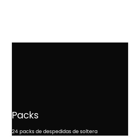
web y escoger la opción más adecuada para la
futura novia. ¡Lo pasaréis en grande!
Packs
24 packs de despedidas de soltera