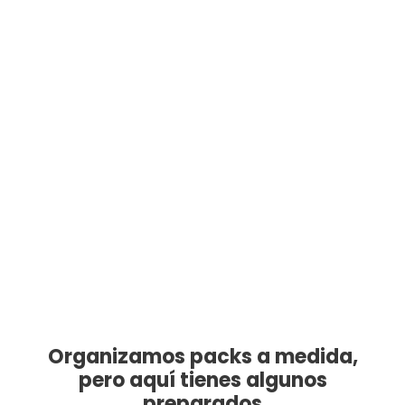
En Resacón en Barcelona
hacemos packs para
despedidas de soltero personalizados y a
medida
con todas las actividades que tenemos. No
dudes en contactar con nosotros y te haremos un
pack ajustado a vuestras necesidades. Pero si tienes
prisa,
aquí tienes algunos
que ya tenemos
preparados para vosotros.
Organizamos packs a medida,
pero aquí tienes algunos
preparados