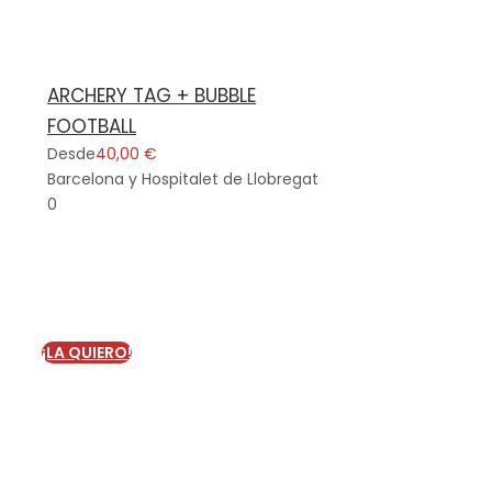
ARCHERY TAG + BUBBLE
FOOTBALL
Desde
40,00 €
Barcelona y Hospitalet de Llobregat
0
¿Quieres un pack para
despedidas de soltero?
¡LA QUIERO!