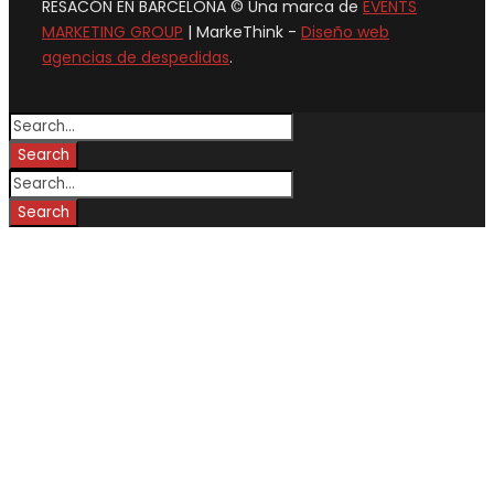
RESACÓN EN BARCELONA © Una marca de
EVENTS
MARKETING GROUP
| MarkeThink -
Diseño web
agencias de despedidas
.