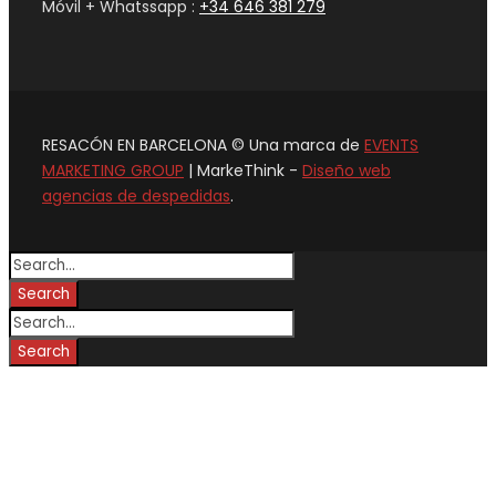
Móvil + Whatssapp :
+34 646 381 279
RESACÓN EN BARCELONA © Una marca de
EVENTS
MARKETING GROUP
| MarkeThink -
Diseño web
agencias de despedidas
.