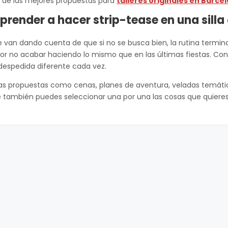
 de las mejores propuestas para
talleres originales en Barce
render a hacer strip-tease en una silla
van dando cuenta de que si no se busca bien, la rutina termina
or no acabar haciendo lo mismo que en las últimas fiestas. Con
despedida diferente cada vez.
as propuestas como cenas, planes de aventura, veladas temát
 también puedes seleccionar una por una las cosas que quieres