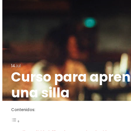
14
Jul
Curso para apren
una silla
Contenidos: