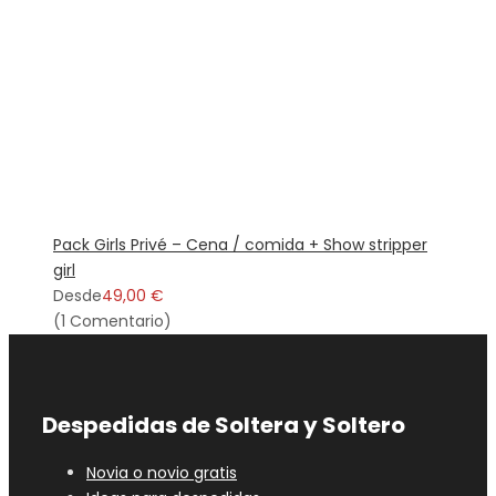
Pack Girls Privé – Cena / comida + Show stripper
girl
Desde
49,00 €
(1 Comentario)
Despedidas de Soltera y Soltero
Novia o novio gratis