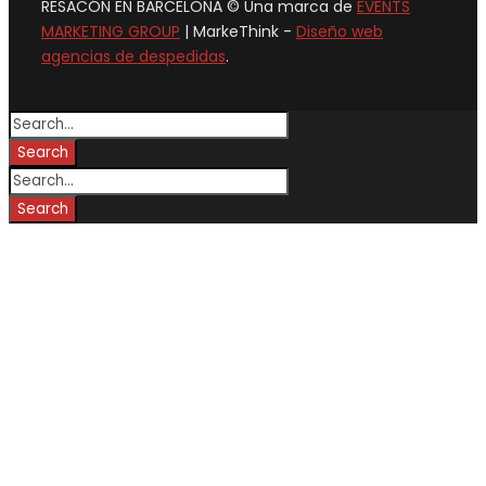
RESACÓN EN BARCELONA © Una marca de
EVENTS
MARKETING GROUP
| MarkeThink -
Diseño web
agencias de despedidas
.